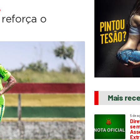
 reforça o
Mais rec
5 de a
Dire
se m
Asse
Extr