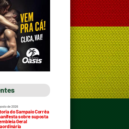
entes
gosto de 2026
toria do Sampaio Corrêa
anifesta sobre suposta
mbleia Geral
aordinária