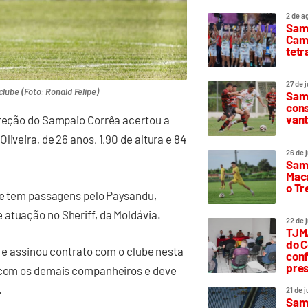
2 de a
Sam
Camp
tetr
27 de 
clube (Foto: Ronald Felipe)
Samp
cons
vant
ireção do Sampaio Corrêa acertou a
iveira, de 26 anos, 1,90 de altura e 84
26 de 
Samp
Maca
o T
, e tem passagens pelo Paysandu,
 atuação no Sheriff, da Moldávia.
22 de 
TJMA
do C
s e assinou contrato com o clube nesta
conf
pres
s com os demais companheiros e deve
a.
21 de 
Samp