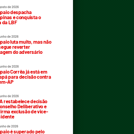
gosto de 2026
paio despacha
inas e conquista o
a da LBF
junho de 2026
aio luta muito, mas não
egue reverter
agem do adversário
junho de 2026
aio Corrêa já está em
pá para decisão contra
rem-AP
junho de 2026
 restabelece decisão
onselho Deliberativo e
irma exclusão de vice-
idente
junho de 2026
aio é superado pelo