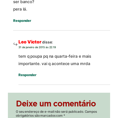
ser banco?
pera lá.
Responder
Leo Victor
disse:
31 de janeiro de 2015 às 22:19
tem q poupa pq na quarta-feira e mais
importante. vai q acontece uma mrda
Responder
Deixe um comentário
O seu endereço de e-mail não será publicado.
Campos
obrigatórios são marcados com
*