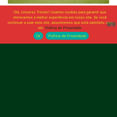
21 de junho de 2026
Olá, Universo Tricolor! Usamos cookies para garantir que
Sampaio é superado pelo Trem no Castelão
oferecemos a melhor experiência em nosso site. Se você
e buscará reação em Macapá
continuar a usar este site, assumiremos que está satisfeito com
ele.
Política de Privacidade
Ok
Política de Privacidade
Publicidade