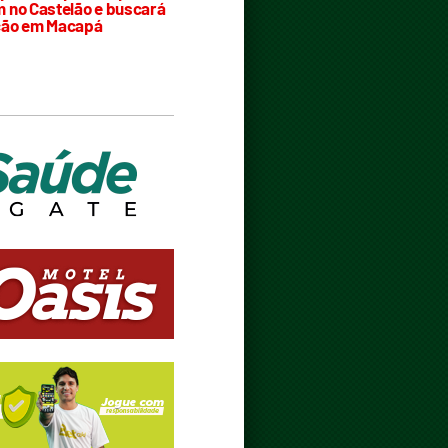
 no Castelão e buscará
ção em Macapá