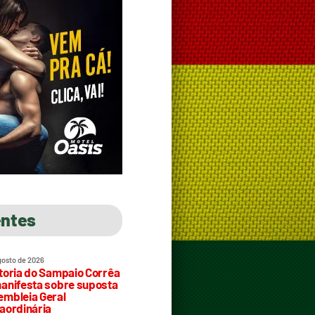
entes
gosto de 2026
toria do Sampaio Corrêa
anifesta sobre suposta
mbleia Geral
aordinária