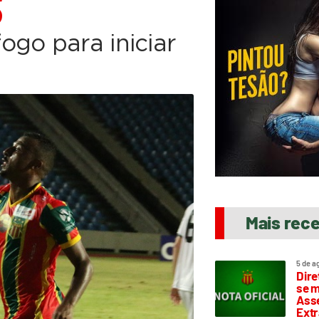
S
ogo para iniciar
Mais rec
5 de a
Dire
se m
Asse
Extr