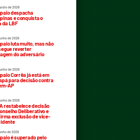
gosto de 2026
paio despacha
inas e conquista o
a da LBF
junho de 2026
aio luta muito, mas não
egue reverter
agem do adversário
junho de 2026
aio Corrêa já está em
pá para decisão contra
rem-AP
junho de 2026
 restabelece decisão
onselho Deliberativo e
irma exclusão de vice-
idente
junho de 2026
aio é superado pelo