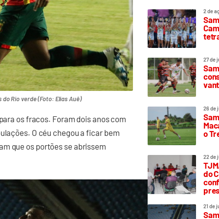
2 de a
Sam
Camp
tetr
27 de 
Samp
cons
vant
do Rio verde (Foto: Elias Auê)
26 de 
Samp
é para os fracos. Foram dois anos com
Maca
bulações. O céu chegou a ficar bem
o T
ram que os portões se abrissem
22 de 
TJMA
do C
conf
pres
21 de 
Samp