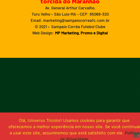
torcida do Maranhão
Av. General Arthur Carvalho,
Turu Velho – São Luís-MA – CEP: 65066-320
Email: marketing@sampaiocorreafc.com.br
© 2021 • Sampaio Corrêa Futebol Clube
Web Design:
MP Marketing, Promo e Digital
Olá, Universo Tricolor! Usamos cookies para garantir que
oferecemos a melhor experiência em nosso site. Se você continua
a usar este site, assumiremos que está satisfeito com ele.
Política
de Privacidade