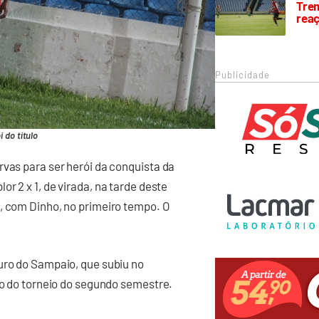
Trem
rea
Publicidade
i do título
rvas para ser herói da conquista da
r 2 x 1, de virada, na tarde deste
, com Dinho, no primeiro tempo. O
uro do Sampaio, que subiu no
to do torneio do segundo semestre.