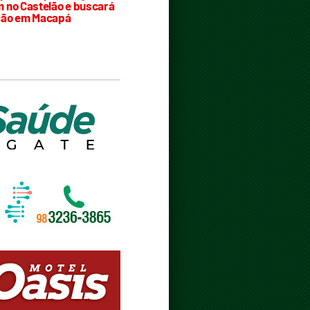
 no Castelão e buscará
ção em Macapá