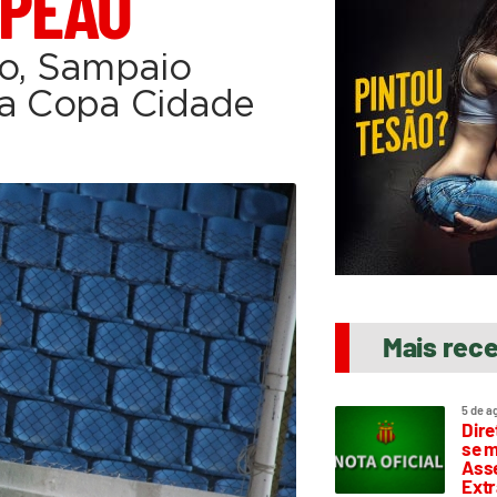
MPEÃO
so, Sampaio
 a Copa Cidade
Mais rec
5 de a
Dire
se m
Asse
Extr