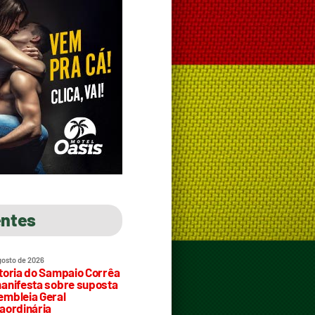
entes
gosto de 2026
toria do Sampaio Corrêa
anifesta sobre suposta
mbleia Geral
aordinária