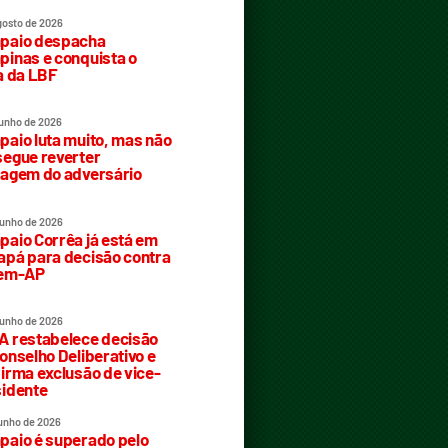
gosto de 2026
paio despacha
inas e conquista o
a da LBF
junho de 2026
aio luta muito, mas não
egue reverter
agem do adversário
junho de 2026
aio Corrêa já está em
pá para decisão contra
rem-AP
junho de 2026
 restabelece decisão
onselho Deliberativo e
irma exclusão de vice-
idente
junho de 2026
aio é superado pelo