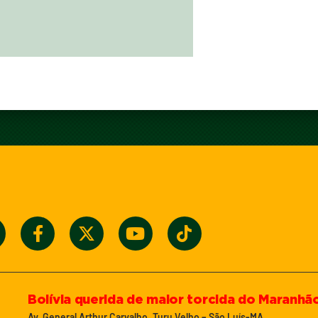
Bolívia querida de maior torcida do Maranhã
Av. General Arthur Carvalho, Turu Velho – São Luís-MA