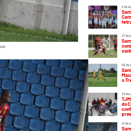
2 de a
Sam
Camp
tetr
27 de 
Samp
cons
tulo
vant
26 de 
Samp
Maca
o T
22 de 
TJMA
do C
conf
pres
21 de 
Samp