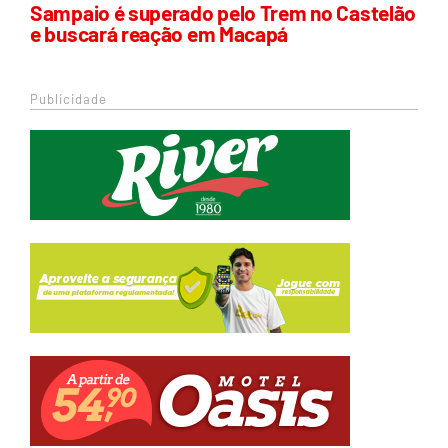
Sampaio é superado pelo Trem no Castelão
e buscará reação em Macapá
Publicidade