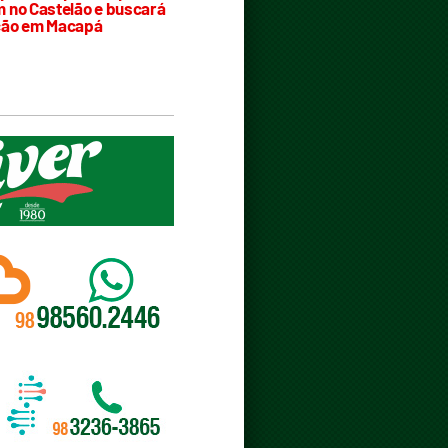
 no Castelão e buscará
ção em Macapá