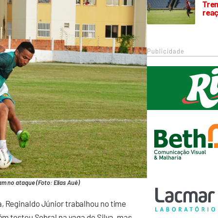
Trem
rea
Publicidade
iam no ataque (Foto: Elias Auê)
, Reginaldo Júnior trabalhou no time
bém testou Sobral na vaga de Silva, mas