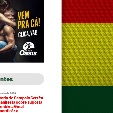
entes
gosto de 2026
toria do Sampaio Corrêa
anifesta sobre suposta
mbleia Geral
aordinária