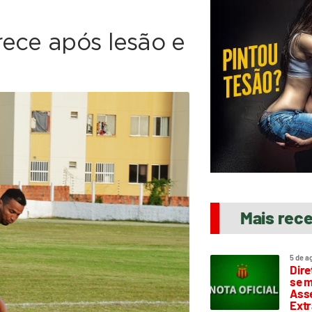
rece após lesão e
Mais rec
5 de a
Dire
se m
Asse
Extr