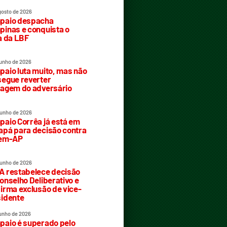
gosto de 2026
paio despacha
inas e conquista o
a da LBF
junho de 2026
aio luta muito, mas não
egue reverter
agem do adversário
junho de 2026
aio Corrêa já está em
pá para decisão contra
rem-AP
junho de 2026
 restabelece decisão
onselho Deliberativo e
irma exclusão de vice-
idente
junho de 2026
aio é superado pelo