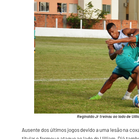
Reginaldo Jr treinou ao lado de Uill
Ausente dos últimos jogos devido a uma lesão na coxa
titular e formou o ataque ao lado de Uilliam. Diá tam