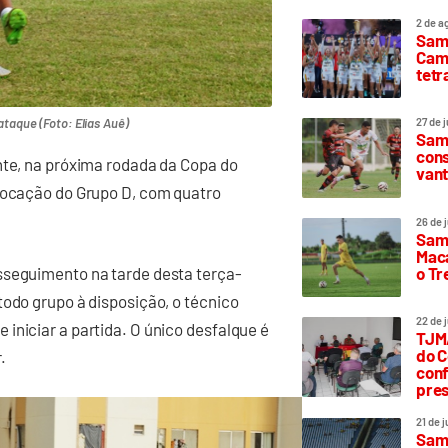
2 de a
Sam
Camp
tetr
ataque (Foto: Elias Auê)
27 de 
Samp
cons
nte, na próxima rodada da Copa do
vant
olocação do Grupo D, com quatro
26 de 
Samp
Maca
o T
sseguimento na tarde desta terça-
todo grupo à disposição, o técnico
22 de 
iniciar a partida. O único desfalque é
TJMA
do C
.
conf
pres
21 de 
Samp