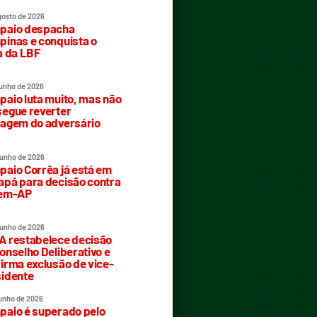
gosto de 2026
paio despacha
inas e conquista o
a da LBF
junho de 2026
aio luta muito, mas não
egue reverter
agem do adversário
junho de 2026
aio Corrêa já está em
pá para decisão contra
rem-AP
junho de 2026
 restabelece decisão
onselho Deliberativo e
irma exclusão de vice-
idente
junho de 2026
aio é superado pelo