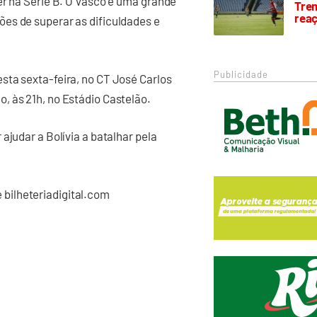
er na Série B. O Vasco é uma grande
Trem
rea
es de superar as dificuldades e
Publicidade
sta sexta-feira, no CT José Carlos
, às 21h, no Estádio Castelão.
ajudar a Bolívia a batalhar pela
te bilheteriadigital.com