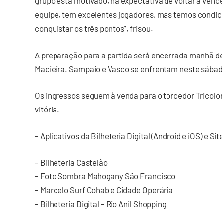
grupo está motivado, na expectativa de voltar a venc
equipe, tem excelentes jogadores, mas temos condiçõ
conquistar os três pontos”, frisou.
A preparação para a partida será encerrada manhã de
Macieira. Sampaio e Vasco se enfrentam neste sábado
Os ingressos seguem à venda para o torcedor Tricolor 
vitória.
– Aplicativos da Bilheteria Digital (Android e iOS) e Si
– Bilheteria Castelão
– Foto Sombra Mahogany São Francisco
– Marcelo Surf Cohab e Cidade Operária
– Bilheteria Digital – Rio Anil Shopping