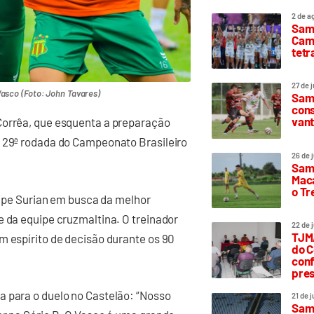
2 de a
Sam
Camp
tetr
27 de 
Vasco (Foto: John Tavares)
Samp
cons
vant
Corrêa, que esquenta a preparação
a 29ª rodada do Campeonato Brasileiro
26 de 
Samp
Maca
o T
elipe Surian em busca da melhor
e da equipe cruzmaltina. O treinador
22 de 
TJMA
m espírito de decisão durante os 90
do C
conf
pres
a para o duelo no Castelão: “Nosso
21 de 
Samp