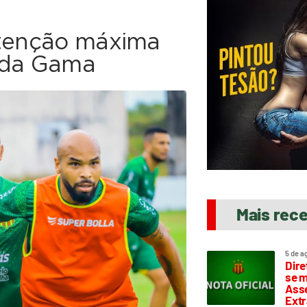
atenção máxima
o da Gama
Mais rec
5 de a
Dire
se m
Asse
Extr