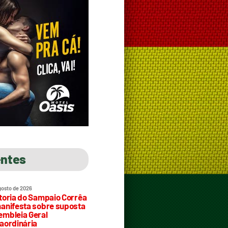
entes
gosto de 2026
toria do Sampaio Corrêa
anifesta sobre suposta
mbleia Geral
aordinária