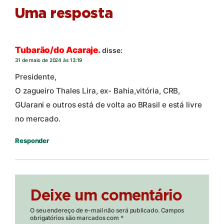
Uma resposta
Tubarão/do Acaraje.
disse:
31 de maio de 2024 às 13:19
Presidente,
O zagueiro Thales Lira, ex- Bahia,vitória, CRB,
GUarani e outros está de volta ao BRasil e está livre
no mercado.
Responder
Deixe um comentário
O seu endereço de e-mail não será publicado.
Campos
obrigatórios são marcados com
*