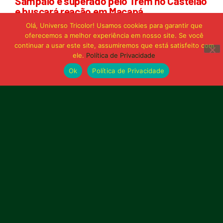
Sampaio é superado pelo Trem no Castelão
e buscará reação em Macapá
Olá, Universo Tricolor! Usamos cookies para garantir que
oferecemos a melhor experiência em nosso site. Se você
Publicidade
continuar a usar este site, assumiremos que está satisfeito com
ele.
Política de Privacidade
Ok
Política de Privacidade