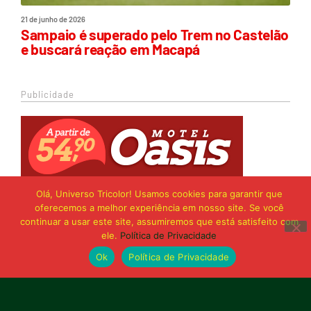
21 de junho de 2026
Sampaio é superado pelo Trem no Castelão
e buscará reação em Macapá
Publicidade
Olá, Universo Tricolor! Usamos cookies para garantir que
oferecemos a melhor experiência em nosso site. Se você
continuar a usar este site, assumiremos que está satisfeito com
ele.
Política de Privacidade
Ok
Política de Privacidade