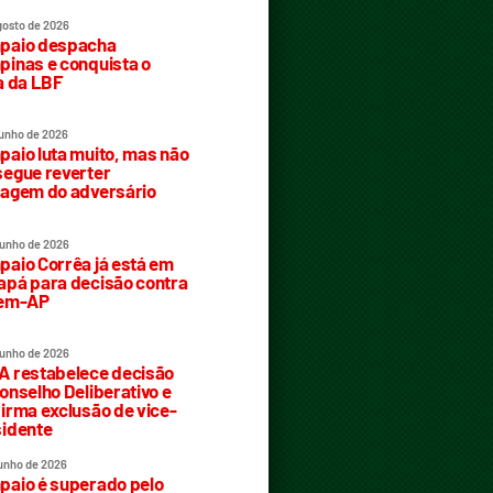
gosto de 2026
paio despacha
inas e conquista o
a da LBF
junho de 2026
aio luta muito, mas não
egue reverter
agem do adversário
junho de 2026
aio Corrêa já está em
pá para decisão contra
rem-AP
junho de 2026
 restabelece decisão
onselho Deliberativo e
irma exclusão de vice-
idente
junho de 2026
aio é superado pelo