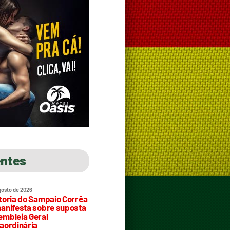
entes
gosto de 2026
toria do Sampaio Corrêa
anifesta sobre suposta
mbleia Geral
aordinária