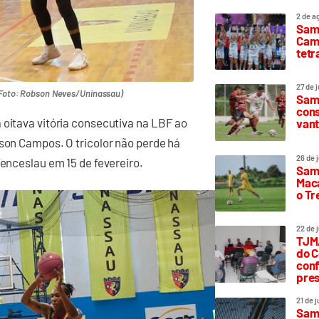
2 de a
Sam
Camp
tetr
27 de 
(Foto: Robson Neves/Uninassau)
Samp
cons
 oitava vitória consecutiva na LBF ao
vant
lson Campos. O tricolor não perde há
26 de 
Venceslau em 15 de fevereiro.
Samp
Maca
o T
22 de 
TJMA
do C
conf
pres
21 de 
Samp