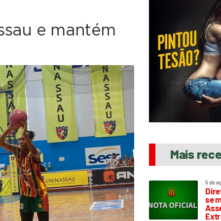
assau e mantém
Mais rec
5 de a
Dire
se m
Asse
Extr