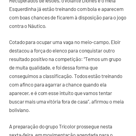
Recuperados de lesões, o volante Diones e o meia
Esquerdinha já estão treinando com bola e aparecem
com boas chances de ficarem à disposição para o jogo
contra o Náutico.
Cotado para ocupar uma vaga no meio-campo, Eloir
destacou a força do elenco para conquistar outro
resultado positivo na competição: “Temos um grupo
de muita qualidade, e foi dessa forma que
conseguimos a classificação. Todos estão treinando
com afinco para agarrar a chance quando ela
aparecer, e é com esse intuito que vamos tentar
buscar mais uma vitória fora de casa”, afirmou o meia
boliviano.
A preparação do grupo Tricolor prossegue nesta
sexta-feira, em movimentação agendada para o