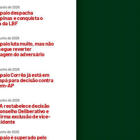
gosto de 2026
paio despacha
inas e conquista o
a da LBF
junho de 2026
aio luta muito, mas não
egue reverter
agem do adversário
junho de 2026
aio Corrêa já está em
pá para decisão contra
rem-AP
junho de 2026
 restabelece decisão
onselho Deliberativo e
irma exclusão de vice-
idente
junho de 2026
aio é superado pelo