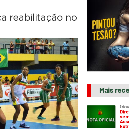
 reabilitação no
Mais rec
5 de a
Dire
se m
Asse
Extr