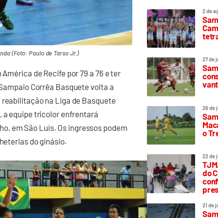
2 de a
Sam
Camp
tetr
da (Foto: Paulo de Tarso Jr.)
27 de 
Samp
 América de Recife por 79 a 76 e ter
cons
vant
o Sampaio Corrêa Basquete volta a
 reabilitação na Liga de Basquete
26 de 
 a equipe tricolor enfrentará
Samp
Maca
ho, em São Luís. Os ingressos podem
o T
heterias do ginásio.
22 de 
TJMA
do C
conf
pres
21 de 
Samp