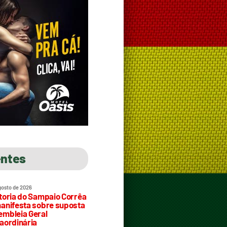
entes
gosto de 2026
toria do Sampaio Corrêa
anifesta sobre suposta
mbleia Geral
aordinária