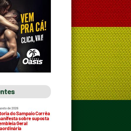
entes
gosto de 2026
toria do Sampaio Corrêa
anifesta sobre suposta
mbleia Geral
aordinária