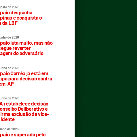
gosto de 2026
paio despacha
inas e conquista o
a da LBF
junho de 2026
aio luta muito, mas não
egue reverter
agem do adversário
junho de 2026
aio Corrêa já está em
pá para decisão contra
rem-AP
junho de 2026
 restabelece decisão
onselho Deliberativo e
irma exclusão de vice-
idente
junho de 2026
aio é superado pelo