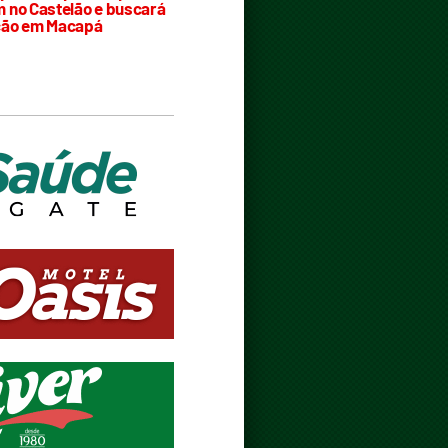
 no Castelão e buscará
ção em Macapá