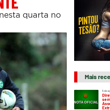
NTE
 nesta quarta no
Mais rec
5 de a
Dire
se m
Asse
Extr