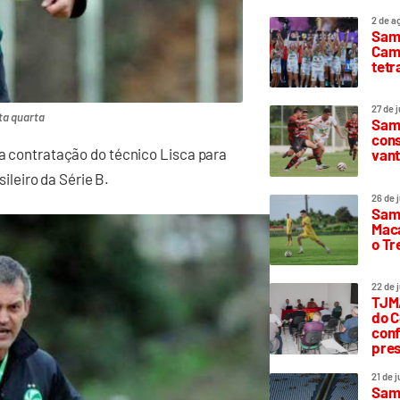
2 de a
Sam
Camp
tetr
27 de 
ta quarta
Samp
cons
 a contratação do técnico Lisca para
vant
leiro da Série B.
26 de 
Samp
Maca
o T
22 de 
TJMA
do C
conf
pres
21 de 
Samp