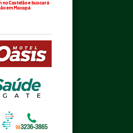
 no Castelão e buscará
ção em Macapá