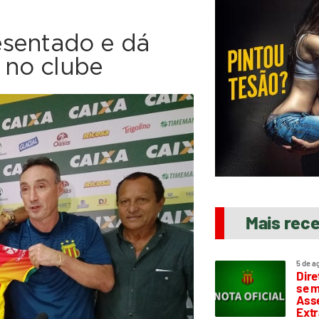
esentado e dá
 no clube
Mais rec
5 de a
Dire
se m
Asse
Extr