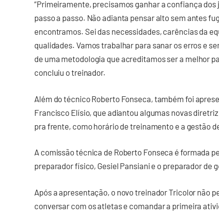
“Primeiramente, precisamos ganhar a confiança dos j
passo a passo. Não adianta pensar alto sem antes fug
encontramos. Sei das necessidades, carências da e
qualidades. Vamos trabalhar para sanar os erros e s
de uma metodologia que acreditamos ser a melhor par
concluiu o treinador.
Além do técnico Roberto Fonseca, também foi aprese
Francisco Elísio, que adiantou algumas novas diretri
pra frente, como horário de treinamento e a gestão d
A comissão técnica de Roberto Fonseca é formada pelo
preparador físico, Gesiel Pansiani e o preparador de
Após a apresentação, o novo treinador Tricolor não p
conversar com os atletas e comandar a primeira ativid