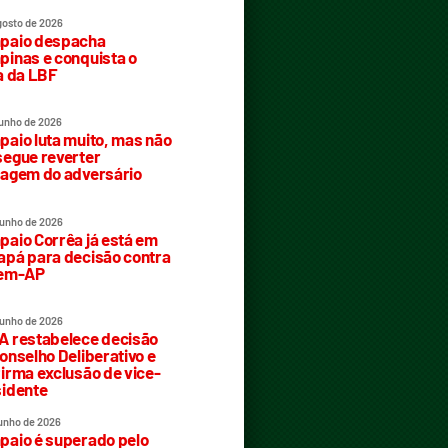
gosto de 2026
paio despacha
inas e conquista o
a da LBF
junho de 2026
aio luta muito, mas não
egue reverter
agem do adversário
junho de 2026
aio Corrêa já está em
pá para decisão contra
rem-AP
junho de 2026
 restabelece decisão
onselho Deliberativo e
irma exclusão de vice-
idente
junho de 2026
aio é superado pelo