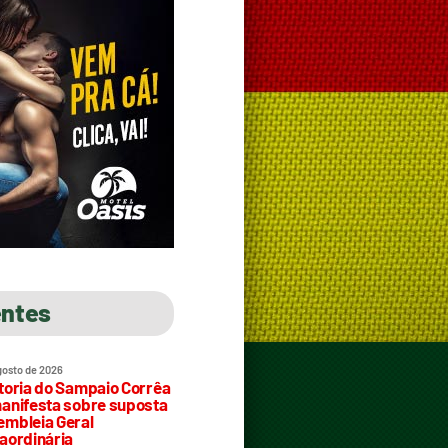
entes
gosto de 2026
toria do Sampaio Corrêa
anifesta sobre suposta
mbleia Geral
aordinária