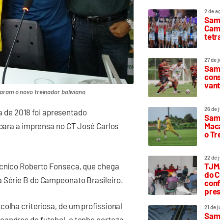
2 de a
Sam
Camp
tetr
27 de 
Samp
cons
vant
taram o novo treinador boliviano
26 de 
de 2018 foi apresentado
Samp
Maca
 para a imprensa no CT José Carlos
o T
22 de 
técnico Roberto Fonseca, que chega
TJMA
do C
a Série B do Campeonato Brasileiro.
conf
pres
olha criteriosa, de um profissional
21 de 
Samp
eandros do futebol, e tenho certeza