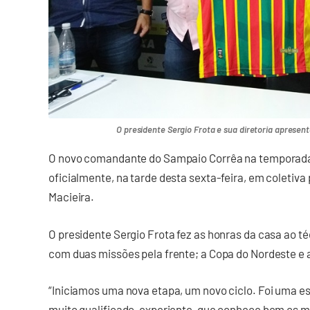
O presidente Sergio Frota e sua diretoria apresen
O novo comandante do Sampaio Corrêa na temporada 
oficialmente, na tarde desta sexta-feira, em coletiva
Macieira.
O presidente Sergio Frota fez as honras da casa ao 
com duas missões pela frente; a Copa do Nordeste e 
“Iniciamos uma nova etapa, um novo ciclo. Foi uma esc
muito qualificado, experiente, que conhece bem os m