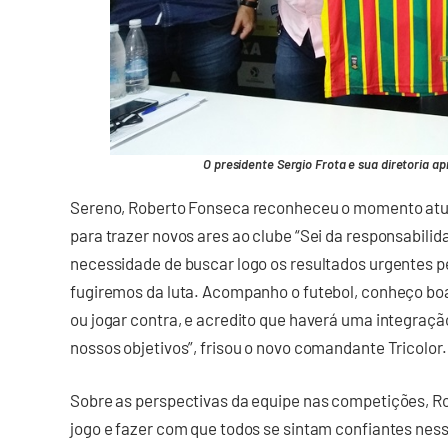
O presidente Sergio Frota e sua diretoria a
Sereno, Roberto Fonseca reconheceu o momento atual
para trazer novos ares ao clube “Sei da responsabilida
necessidade de buscar logo os resultados urgentes p
fugiremos da luta. Acompanho o futebol, conheço boa 
ou jogar contra, e acredito que haverá uma integraç
nossos objetivos”, frisou o novo comandante Tricolor.
Sobre as perspectivas da equipe nas competições, Ro
jogo e fazer com que todos se sintam confiantes nes