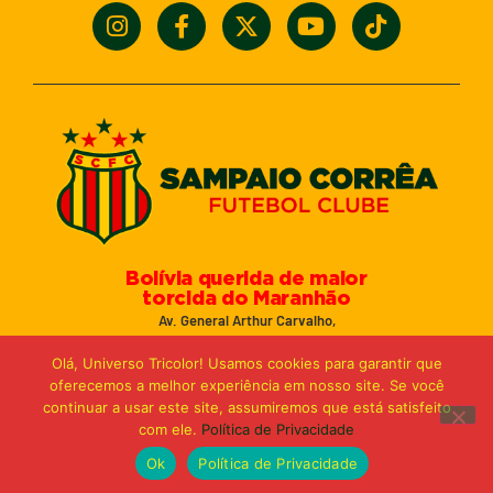
Bolívia querida de maior
torcida do Maranhão
Av. General Arthur Carvalho,
Turu Velho – São Luís-MA – CEP: 65066-320
Olá, Universo Tricolor! Usamos cookies para garantir que
Email: marketing@sampaiocorreafc.com.br
oferecemos a melhor experiência em nosso site. Se você
© 2021 • Sampaio Corrêa Futebol Clube
continuar a usar este site, assumiremos que está satisfeito
Web Design:
MP Marketing, Promo e Digital
com ele.
Política de Privacidade
Ok
Política de Privacidade