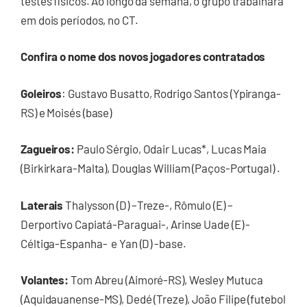
testes físicos. Ao longo da semana, o grupo trabalhará
em dois períodos, no CT.
Confira o nome dos novos jogadores contratados
Goleiros
: Gustavo Busatto, Rodrigo Santos (Ypiranga-
RS) e Moisés (base)
Zagueiros:
Paulo Sérgio, Odair Lucas*, Lucas Maia
(Birkirkara-Malta), Douglas William (Paços-Portugal) .
Laterais
Thalysson (D) –Treze-, Rômulo (E) –
Derportivo Capiatá-Paraguai-, Arinse Uade (E) -
Céltiga-Espanha- e Yan (D) -base.
Volantes:
Tom Abreu (Aimoré-RS), Wesley Mutuca
(Aquidauanense-MS), Dedé (Treze), João Filipe (futebol