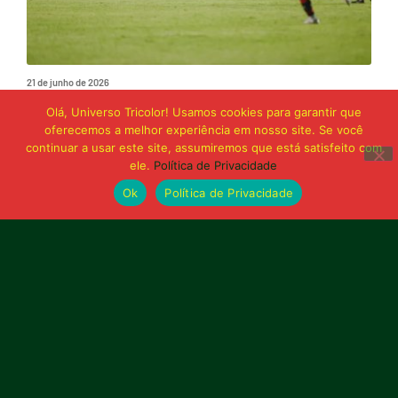
21 de junho de 2026
Sampaio é superado pelo Trem no Castelão
Olá, Universo Tricolor! Usamos cookies para garantir que
e buscará reação em Macapá
oferecemos a melhor experiência em nosso site. Se você
continuar a usar este site, assumiremos que está satisfeito com
ele.
Política de Privacidade
Publicidade
Ok
Política de Privacidade