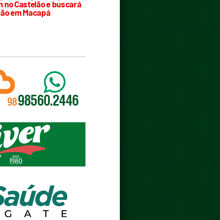
 no Castelão e buscará
ção em Macapá