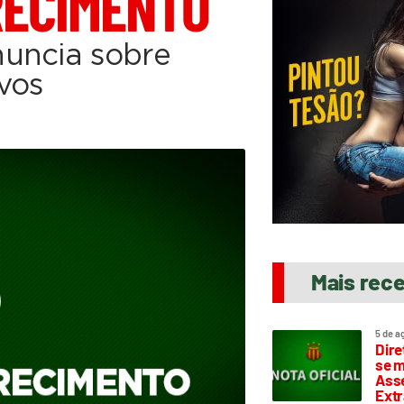
RECIMENTO
uncia sobre
vos
Mais rec
5 de a
Dire
se m
Asse
Extr