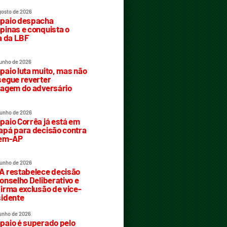
gosto de 2026
paio despacha
inas e conquista o
a da LBF
junho de 2026
aio luta muito, mas não
egue reverter
agem do adversário
junho de 2026
aio Corrêa já está em
pá para decisão contra
rem-AP
junho de 2026
 restabelece decisão
onselho Deliberativo e
irma exclusão de vice-
idente
junho de 2026
aio é superado pelo