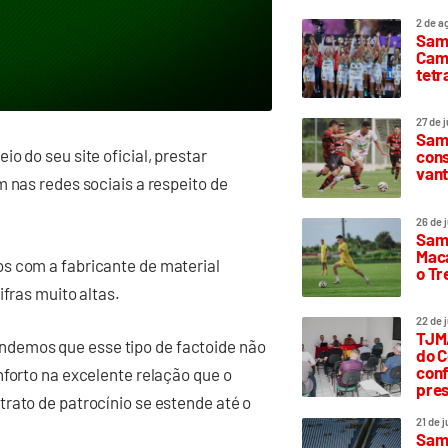
2 de a
Sam
Camp
tetr
27 de 
Samp
o do seu site oficial, prestar
cons
vant
 nas redes sociais a respeito de
26 de 
Samp
Maca
s com a fabricante de material
o T
ifras muito altas.
22 de 
TJMA
demos que esse tipo de factoide não
do C
conf
nforto na excelente relação que o
pres
rato de patrocínio se estende até o
21 de 
Samp