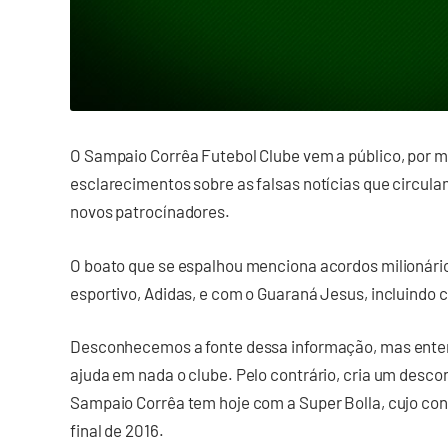
O Sampaio Corrêa Futebol Clube vem a público, por mei
esclarecimentos sobre as falsas notícias que circulam
novos patrocínadores.
O boato que se espalhou menciona acordos milionário
esportivo, Adidas, e com o Guaraná Jesus, incluindo c
Desconhecemos a fonte dessa informação, mas enten
ajuda em nada o clube. Pelo contrário, cria um desco
Sampaio Corrêa tem hoje com a Super Bolla, cujo cont
final de 2016.