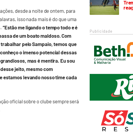
Trem
rea
gações, desde a noite de ontem, para
alavras, isso nada mais é do que uma
o.
“Estão me ligando o tempo todo e é
Publicidade
 passa de um boato maldoso. Com
a trabalhar pelo Sampaio, temos que
Reconheço o imenso potencial dessas
 grandiosos, mas é mentira. Eu sou
é desse jeito, mesmo com
que estamos levando nosso time cada
ação oficial sobre o clube sempre será
.