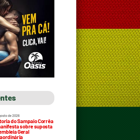
entes
gosto de 2026
toria do Sampaio Corrêa
anifesta sobre suposta
mbleia Geral
aordinária