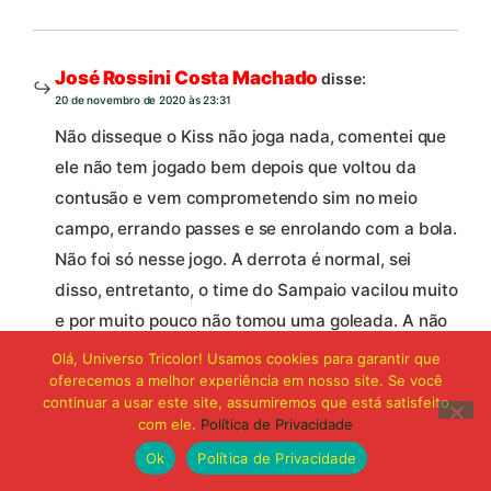
José Rossini Costa Machado
disse:
20 de novembro de 2020 às 23:31
Não disseque o Kiss não joga nada, comentei que
ele não tem jogado bem depois que voltou da
contusão e vem comprometendo sim no meio
campo, errando passes e se enrolando com a bola.
Não foi só nesse jogo. A derrota é normal, sei
disso, entretanto, o time do Sampaio vacilou muito
e por muito pouco não tomou uma goleada. A não
ser que o jogo que voce assistiu foi outro. Sampaio
Olá, Universo Tricolor! Usamos cookies para garantir que
oferecemos a melhor experiência em nosso site. Se você
no segundo tempo errou muito, cedeu espaço
continuar a usar este site, assumiremos que está satisfeito
para o time adversário e foi completamente
com ele.
Política de Privacidade
envolvido.
Ok
Política de Privacidade
Vou repetir: o Sampaio vem fazendo uma bela