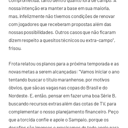
comprometida, tanto dentro quanto fora de campo. A
nossa intenção era manter a base em sua maioria,
mas, infelizmente não tivemos condições de renovar
com jogadores que receberam propostas além das
nossas possibilidades. Outros casos que não ficaram
dizem respeito a quesitos técnicos ou extra-campo”,
frisou.
Frota relatou os planos para a próxima temporada e as
novas metas a serem alcançadas: “Vamos iniciar o ano
tentando buscar o título maranhense, por motivos
óbvios, que são as vagas nas copas do Brasil e do
Nordeste. E, então, pensar em fazer uma boa Série B,
buscando recursos extras além das cotas de TV, para
complementar o nosso planejamento financeiro. Peço
que a torcida confie e apoie o Sampaio, porque os
desafios são imensos e precisamos de todo apoio para