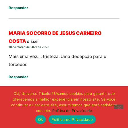
Responder
MARIA SOCORRO DE JESUS CARNEIRO
COSTA
disse:
10 de março de 2021 às 20:23
Mais uma vez…. tristeza. Uma decepção para o
torcedor.
Responder
Olá, Universo Tricolor! Usamos cookies para garantir que
oferecemos a melhor experiência em nosso site. Se você
Carlos Alberto da Fonseca Moraes Moraes
continuar a usar este site, assumiremos que está satisfeito
disse:
com ele.
Política de Privacidade
10 de março de 2021 às 20:21
Ok
Política de Privacidade
Já vou cancelar meu , nordestao e série B,pois e