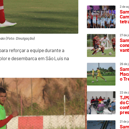
2 de a
Sam
Camp
tetr
27 de 
aio (Foto: Divulgação)
Samp
cons
vant
para reforçar a equipe durante a
olor e desembarca em São Luís na
26 de 
Samp
Maca
o T
22 de 
TJMA
do C
conf
pres
21 de 
Samp