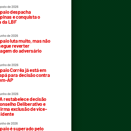
gosto de 2026
paio despacha
inas e conquista o
a da LBF
junho de 2026
aio luta muito, mas não
egue reverter
agem do adversário
junho de 2026
aio Corrêa já está em
pá para decisão contra
rem-AP
junho de 2026
 restabelece decisão
onselho Deliberativo e
irma exclusão de vice-
idente
junho de 2026
aio é superado pelo