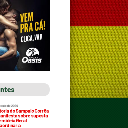
entes
gosto de 2026
toria do Sampaio Corrêa
anifesta sobre suposta
mbleia Geral
aordinária