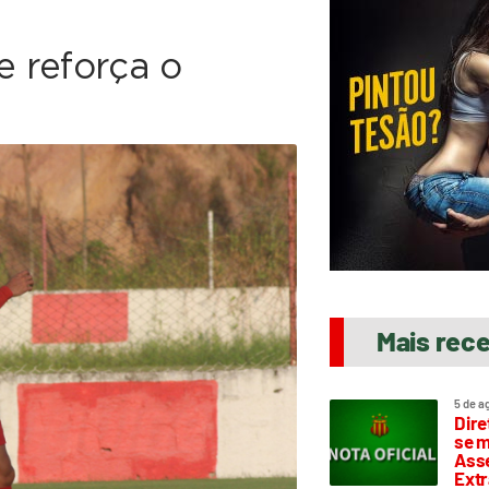
e reforça o
Mais rec
5 de a
Dire
se m
Asse
Extr