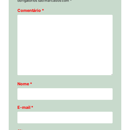
obrigatórios são marcados com
*
Comentário
*
Nome
*
E-mail
*