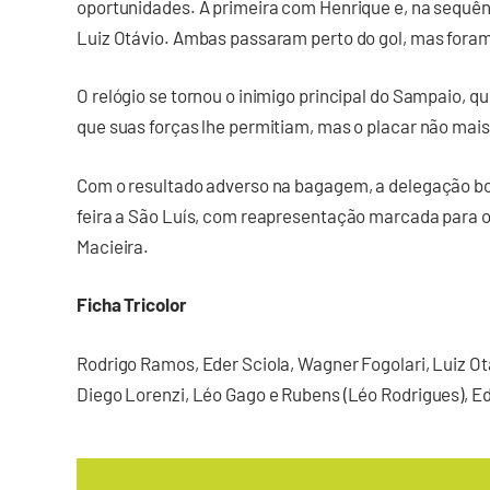
oportunidades. A primeira com Henrique e, na sequê
Luiz Otávio. Ambas passaram perto do gol, mas foram
O relógio se tornou o inimigo principal do Sampaio, q
que suas forças lhe permitiam, mas o placar não mais
Com o resultado adverso na bagagem, a delegação bol
feira a São Luís, com reapresentação marcada para o
Macieira.
Ficha Tricolor
Rodrigo Ramos, Eder Sciola, Wagner Fogolari, Luiz Ot
Diego Lorenzi, Léo Gago e Rubens (Léo Rodrigues), Edg