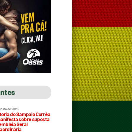
entes
gosto de 2026
toria do Sampaio Corrêa
anifesta sobre suposta
mbleia Geral
aordinária