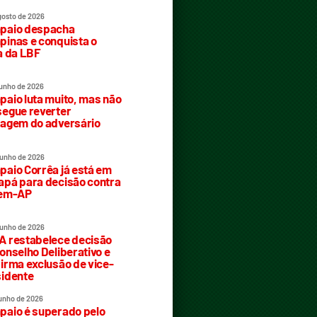
gosto de 2026
paio despacha
inas e conquista o
a da LBF
junho de 2026
aio luta muito, mas não
egue reverter
agem do adversário
junho de 2026
aio Corrêa já está em
pá para decisão contra
rem-AP
junho de 2026
 restabelece decisão
onselho Deliberativo e
irma exclusão de vice-
idente
junho de 2026
aio é superado pelo