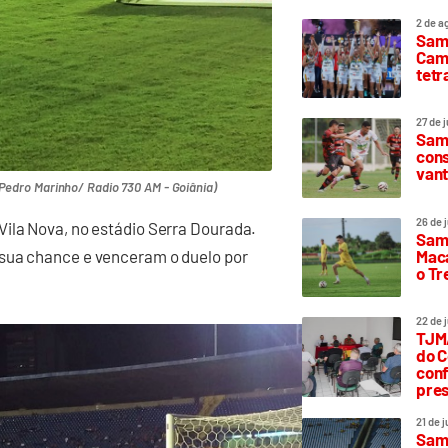
2 de a
Sam
Camp
tetr
27 de 
Samp
cons
vant
Pedro Marinho/ Radio 730 AM - Goiânia)
26 de 
Vila Nova, no estádio Serra Dourada.
Samp
Maca
 sua chance e venceram o duelo por
o T
22 de 
TJMA
do C
conf
pres
21 de 
Samp