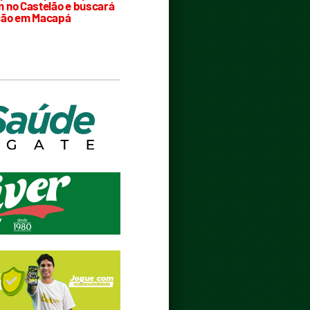
 no Castelão e buscará
ção em Macapá