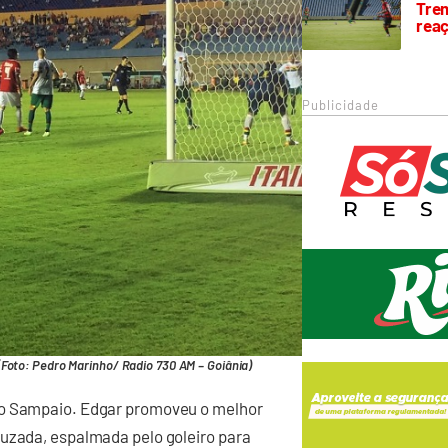
Trem
rea
Publicidade
Foto: Pedro Marinho/ Radio 730 AM – Goiânia)
 o Sampaio. Edgar promoveu o melhor
ruzada, espalmada pelo goleiro para