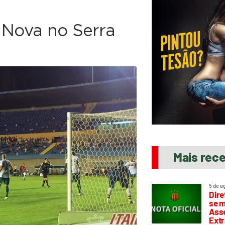
 Nova no Serra
Mais rec
5 de a
Dire
se m
Asse
Extr