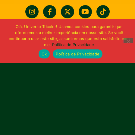
Olá, Universo Tricolor! Usamos cookies para garantir que
oferecemos a melhor experiência em nosso site. Se você
continuar a usar este site, assumiremos que está satisfeito com
ele.
Política de Privacidade
Ok
Política de Privacidade
Bolívia querida de maior
torcida do Maranhão
Av. General Arthur Carvalho,
Turu Velho – São Luís-MA – CEP: 65066-320
Email: marketing@sampaiocorreafc.com.br
© 2021 • Sampaio Corrêa Futebol Clube
Web Design:
MP Marketing, Promo e Digital