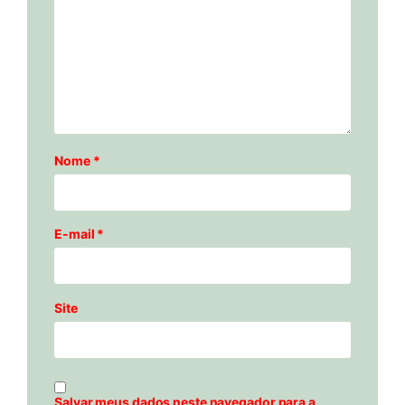
Nome
*
E-mail
*
Site
Salvar meus dados neste navegador para a