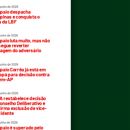
gosto de 2026
paio despacha
inas e conquista o
a da LBF
junho de 2026
aio luta muito, mas não
egue reverter
agem do adversário
junho de 2026
aio Corrêa já está em
pá para decisão contra
rem-AP
junho de 2026
 restabelece decisão
onselho Deliberativo e
irma exclusão de vice-
idente
junho de 2026
aio é superado pelo