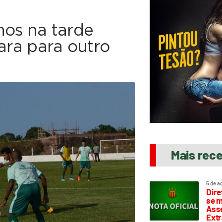
nos na tarde
para para outro
Mais rec
5 de a
Dire
se m
Asse
Extr