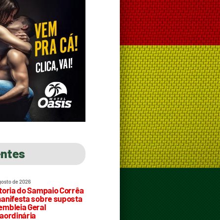
entes
gosto de 2026
toria do Sampaio Corrêa
anifesta sobre suposta
mbleia Geral
aordinária