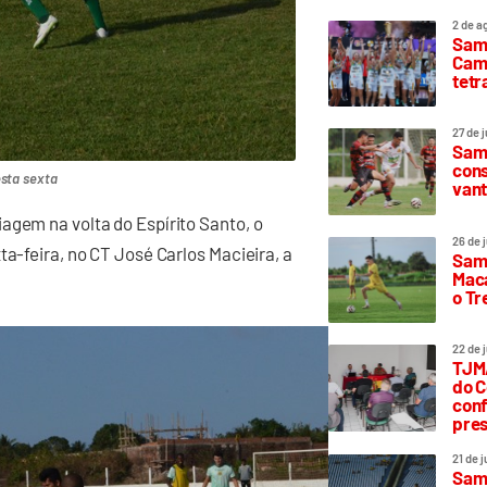
2 de a
Sam
Camp
tetr
27 de 
Samp
cons
esta sexta
vant
agem na volta do Espírito Santo, o
26 de 
ta-feira, no CT José Carlos Macieira, a
Samp
Maca
o T
22 de 
TJMA
do C
conf
pres
21 de 
Samp