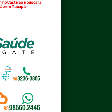
 no Castelão e buscará
ção em Macapá