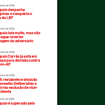
gosto de 2026
paio despacha
inas e conquista o
a da LBF
junho de 2026
aio luta muito, mas não
egue reverter
agem do adversário
junho de 2026
aio Corrêa já está em
pá para decisão contra
rem-AP
junho de 2026
 restabelece decisão
onselho Deliberativo e
irma exclusão de vice-
idente
junho de 2026
aio é superado pelo