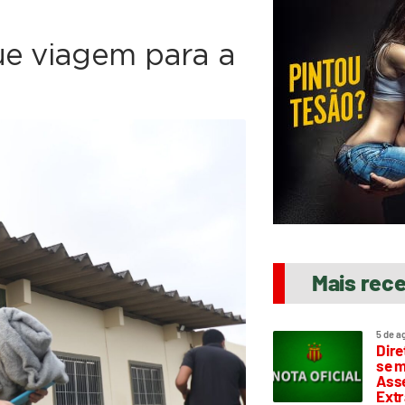
ue viagem para a
Mais rec
5 de a
Dire
se m
Asse
Extr