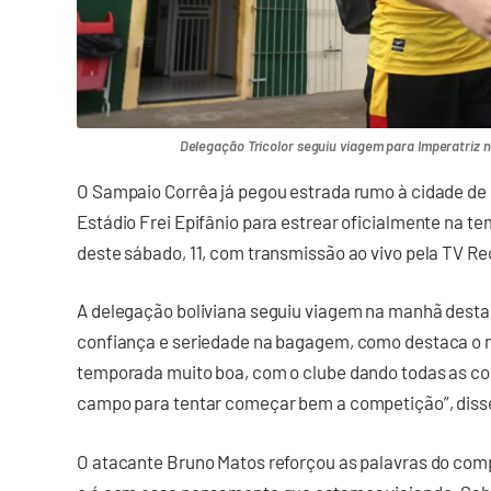
Delegação Tricolor seguiu viagem para Imperatriz ne
O Sampaio Corrêa já pegou estrada rumo à cidade de
Estádio Frei Epifânio para estrear oficialmente na t
deste sábado, 11, com transmissão ao vivo pela TV Re
A delegação boliviana seguiu viagem na manhã desta q
confiança e seriedade na bagagem, como destaca o 
temporada muito boa, com o clube dando todas as con
campo para tentar começar bem a competição”, diss
O atacante Bruno Matos reforçou as palavras do com