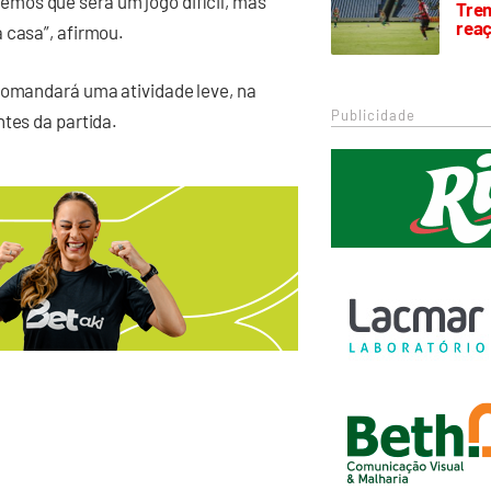
mos que será um jogo difícil, mas
Trem
rea
 casa”, afirmou.
 comandará uma atividade leve, na
Publicidade
ntes da partida.