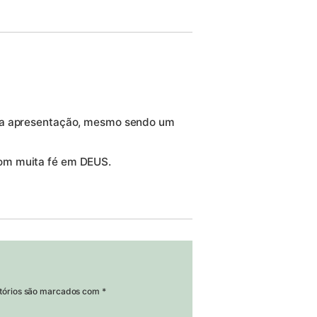
boa apresentação, mesmo sendo um
om muita fé em DEUS.
tórios são marcados com
*