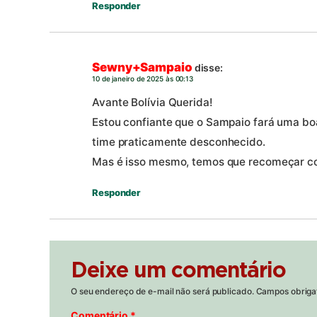
Responder
Sewny+Sampaio
disse:
10 de janeiro de 2025 às 00:13
Avante Bolívia Querida!
Estou confiante que o Sampaio fará uma 
time praticamente desconhecido.
Mas é isso mesmo, temos que recomeçar c
Responder
Deixe um comentário
O seu endereço de e-mail não será publicado.
Campos obriga
Comentário
*