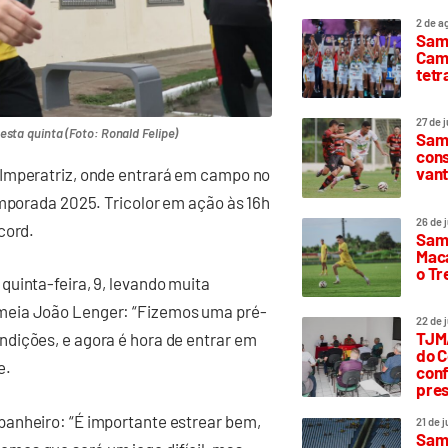
2 de a
Sam
Camp
tetr
27 de 
sta quinta (Foto: Ronald Felipe)
Samp
cons
vant
 Imperatriz, onde entrará em campo no
emporada 2025. Tricolor em ação às 16h
26 de 
cord.
Samp
Maca
o T
uinta-feira, 9, levando muita
meia João Lenger: “Fizemos uma pré-
22 de 
TJMA
dições, e agora é hora de entrar em
do C
e.
conf
pres
panheiro: “É importante estrear bem,
21 de 
Samp