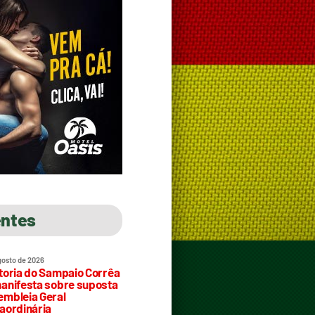
entes
gosto de 2026
toria do Sampaio Corrêa
anifesta sobre suposta
mbleia Geral
aordinária