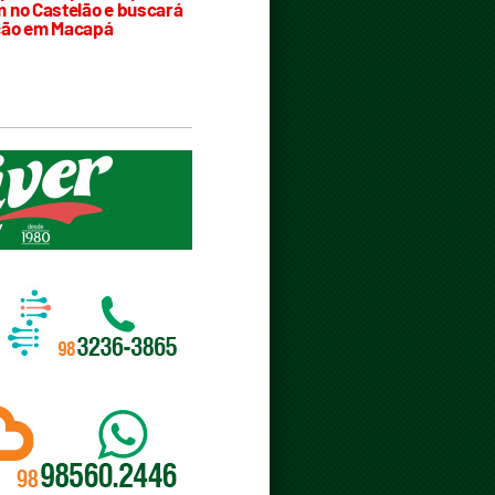
 no Castelão e buscará
ção em Macapá