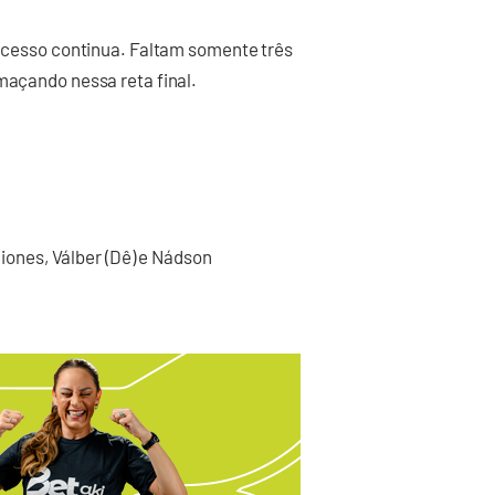
o acesso continua. Faltam somente três
maçando nessa reta final.
 Diones, Válber (Dê) e Nádson