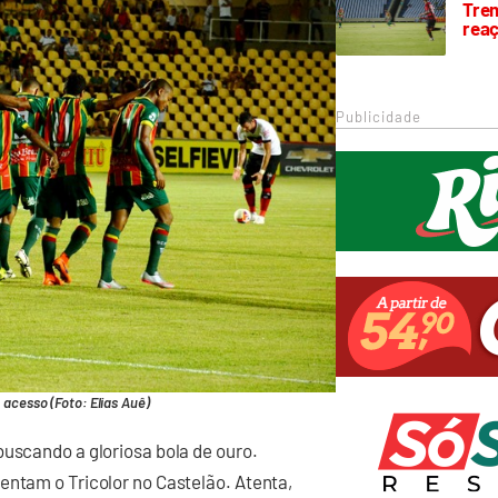
Trem
rea
Publicidade
o acesso (Foto: Elias Auê)
buscando a gloriosa bola de ouro.
entam o Tricolor no Castelão. Atenta,