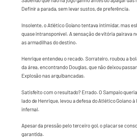
Sabendo que não há jogo ganho antes do apagar das 
Definir a parada, sem levar sustos, de preferência.
Insolente, o Atlético Goiano tentava intimidar, mas es
quase intransponível. A sensação de vitória pairava no
as armadilhas do destino.
Henrique entendeu o recado. Sorrateiro, roubou a bola
da área, encontrando Douglas, que não deixou passar.
Explosão nas arquibancadas.
Satisfeito com o resultado? Errado. O Sampaio queria 
lado de Henrique, levou a defesa do Atlético Goiano à 
infernal.
Apesar da pressão pelo terceiro gol, o placar se conso
garantida.