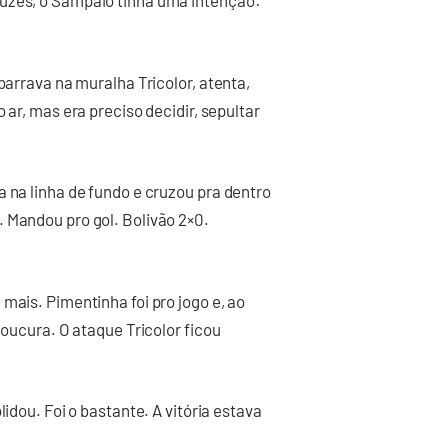
luzes, o Sampaio tinha uma intenção:
barrava na muralha Tricolor, atenta,
 ar, mas era preciso decidir, sepultar
 na linha de fundo e cruzou pra dentro
 Mandou pro gol. Bolivão 2×0.
mais. Pimentinha foi pro jogo e, ao
loucura. O ataque Tricolor ficou
lidou. Foi o bastante. A vitória estava