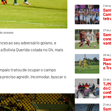
2 de a
Sam
Camp
tetr
27 de 
elo acesso
Samp
cons
nces ao seu adversário goiano, e
vant
a Bolívia Querida colada no G4, mais
26 de 
Samp
Maca
o T
ampaio tratou de ocupar o campo
ra preciso agredir, incomodar, buscar o
22 de 
TJMA
do C
conf
pres
21 de 
Samp