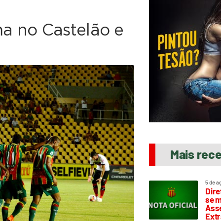
a no Castelão e
Mais rec
5 de a
Dire
se m
Asse
Extr