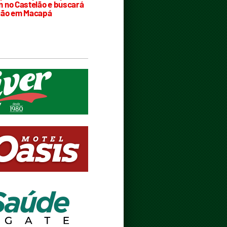
 no Castelão e buscará
ção em Macapá