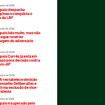
gosto de 2026
paio despacha
inas e conquista o
a da LBF
junho de 2026
aio luta muito, mas não
egue reverter
agem do adversário
junho de 2026
aio Corrêa já está em
pá para decisão contra
rem-AP
junho de 2026
 restabelece decisão
onselho Deliberativo e
irma exclusão de vice-
idente
junho de 2026
aio é superado pelo