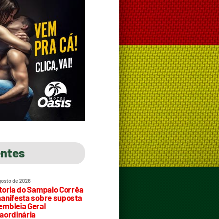
entes
gosto de 2026
toria do Sampaio Corrêa
anifesta sobre suposta
mbleia Geral
aordinária