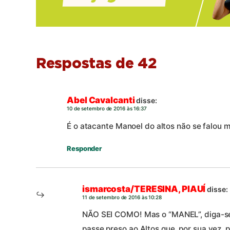
Respostas de 42
Abel Cavalcanti
disse:
10 de setembro de 2016 às 16:37
É o atacante Manoel do altos não se falou 
Responder
ismarcosta/TERESINA, PIAUÍ
disse:
11 de setembro de 2016 às 10:28
NÃO SEI COMO! Mas o “MANEL”, diga-se, 
passe preso ao Altos que, por sua vez,