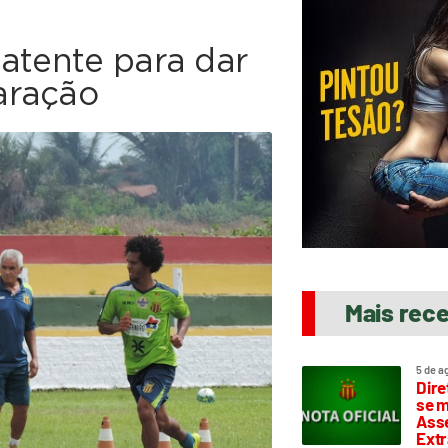
batente para dar
aração
Mais rec
5 de a
Dire
se m
Asse
Extr