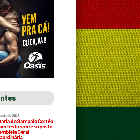
entes
gosto de 2026
toria do Sampaio Corrêa
anifesta sobre suposta
mbleia Geral
aordinária