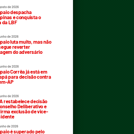
gosto de 2026
paio despacha
inas e conquista o
a da LBF
junho de 2026
aio luta muito, mas não
egue reverter
agem do adversário
junho de 2026
aio Corrêa já está em
pá para decisão contra
rem-AP
junho de 2026
 restabelece decisão
onselho Deliberativo e
irma exclusão de vice-
idente
junho de 2026
aio é superado pelo