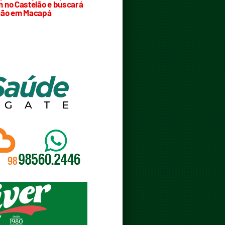
 no Castelão e buscará
ção em Macapá