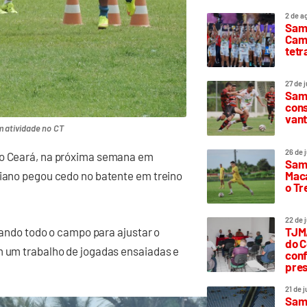
2 de a
Sam
Camp
tetr
27 de 
Samp
cons
vant
m atividade no CT
26 de 
a o Ceará, na próxima semana em
Samp
Maca
viano pegou cedo no batente em treino
o T
22 de 
izando todo o campo para ajustar o
TJMA
do C
m um trabalho de jogadas ensaiadas e
conf
pres
21 de 
Samp