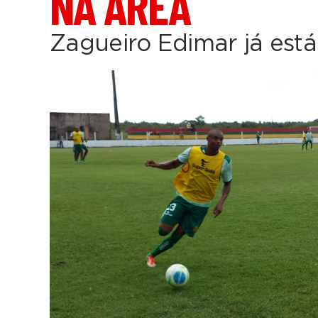
NA ÁREA
Zagueiro Edimar já est