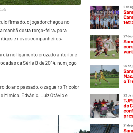
2 de a
Luís
Sam
Camp
culo firmado, o jogador chegou no
tetr
na manhã desta terça-feira, para
27 de 
ntigos e novos companheiros.
Samp
cons
vant
rgia no ligamento cruzado anterior e
 rodadas da Série B de 2014, num jogo
26 de 
Samp
Maca
o T
o do ano passado, o zagueiro Tricolor
e Mimica, Edvânio, Luiz Otávio e
22 de 
TJMA
do C
conf
pres
21 de 
Samp