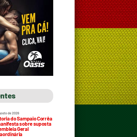
entes
gosto de 2026
toria do Sampaio Corrêa
anifesta sobre suposta
mbleia Geral
aordinária