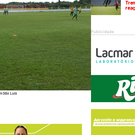
Trem
rea
Publicidade
m São Luís