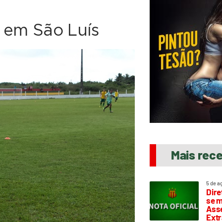
á em São Luís
Mais rec
5 de a
Dire
se m
Asse
Extr