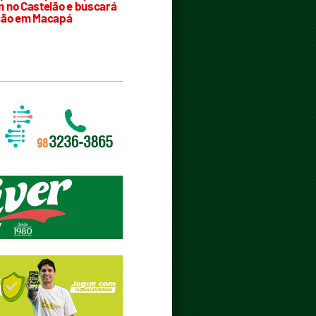
 no Castelão e buscará
ção em Macapá