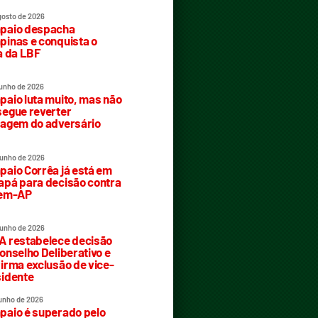
gosto de 2026
paio despacha
inas e conquista o
a da LBF
junho de 2026
aio luta muito, mas não
egue reverter
agem do adversário
junho de 2026
aio Corrêa já está em
pá para decisão contra
rem-AP
junho de 2026
 restabelece decisão
onselho Deliberativo e
irma exclusão de vice-
idente
junho de 2026
aio é superado pelo