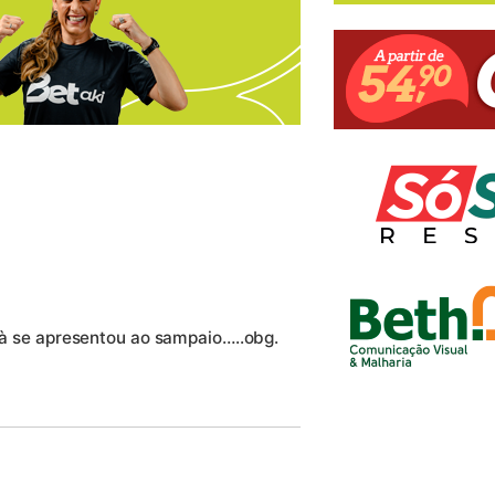
 jà se apresentou ao sampaio…..obg.