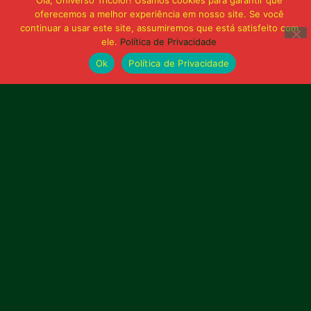
Sampaio é superado pelo Trem no Castelão
Olá, Universo Tricolor! Usamos cookies para garantir que
e buscará reação em Macapá
oferecemos a melhor experiência em nosso site. Se você
continuar a usar este site, assumiremos que está satisfeito com
ele.
Política de Privacidade
Publicidade
Ok
Política de Privacidade