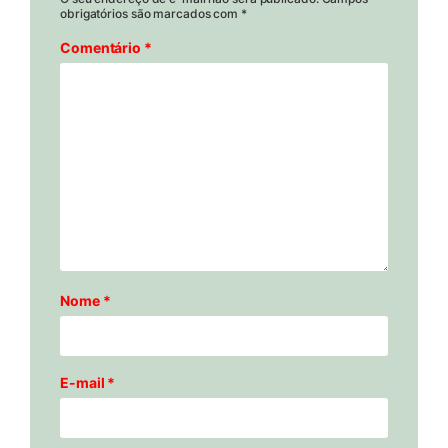
obrigatórios são marcados com
*
Comentário
*
Nome
*
E-mail
*