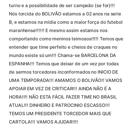
turno e a possibilidade de ser campeão (se for)!!!
Nós torcida do BOLIVÃO estamos a 02 anos na serie
B, e estamos na mídia como a maior força do futebol
maranhense!!!!!! E mesmo assim estamos nos
comportando como meninos teimosos!!!!! Temos que
entender que time perfeito e cheios de craques no
mundo existe só um!!! Chama-se BARCELONA DA
ESPANHA!!! Temos que deixar de um vez por todas
de sermos torcedores inconformados no INICIO DE
UMA TEMPORADA!!! AMAMOS O BOLIVÃO!! VAMOS
APOIAR EM VEZ DE CRITICAR!!! AINDA NÃO É A
HORA!!!! NÃO ESTA FÁCIL FAZER TIME NO BRASIL
ATUAL!!! DINHEIRO E PATROCINIO ESCASSO!!!
TEMOS UM PRESIDENTE TORCEDOR MAIS QUE
CARTOLA!!! VAMOS AJUDAR!!!!