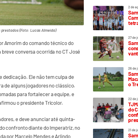
2 de a
Sam
Camp
tetr
 prestados (Foto: Lucas Almeida)
27 de 
Samp
ior Amorim do comando técnico do
cons
a breve conversa ocorrida no CT José
vant
26 de 
Samp
e dedicação. Ele não tem culpa de
Maca
o T
ra de alguns jogadores no clássico.
madas para fortalecer a equipe, e
22 de 
firmou o presidente Tricolor.
TJMA
do C
conf
adores, e deve anunciar até quinta-
pres
do confronto diante do Imperatriz, no
21 de 
Samp
ada por Marcelo Mendes e Arlindo