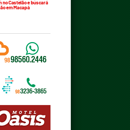
 no Castelão e buscará
ção em Macapá