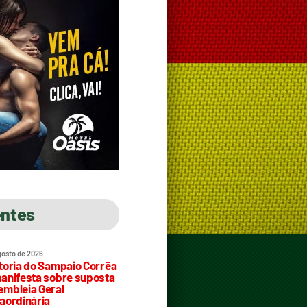
entes
gosto de 2026
toria do Sampaio Corrêa
anifesta sobre suposta
mbleia Geral
aordinária