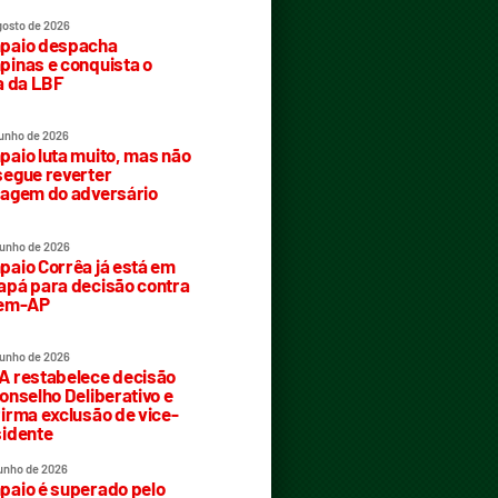
gosto de 2026
paio despacha
inas e conquista o
a da LBF
junho de 2026
aio luta muito, mas não
egue reverter
agem do adversário
junho de 2026
aio Corrêa já está em
pá para decisão contra
rem-AP
junho de 2026
 restabelece decisão
onselho Deliberativo e
irma exclusão de vice-
idente
junho de 2026
aio é superado pelo