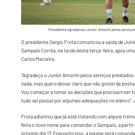
Presidente agradeceu Junior Amorim pelos serviços
O presidente Sergio Frota comunicou a saída de Jun
Sampaio Corrêa, na tarde desta terça-feira, após um
Carlos Macieira.
“Agradeço o Junior Amorim pelos serviços prestados 
nada, mas quero deixar claro que não gostei da postu
Vou começar a tomar as decisões que precisam ser to
tudo vai passar por algumas adequações no elenco”, a
Frota adiantou que já está tratando com alguns trein
feira o novo nome para comandar o Sampaio, a partir 
próximo dia 17. Enquanto isso, a equipe será comand