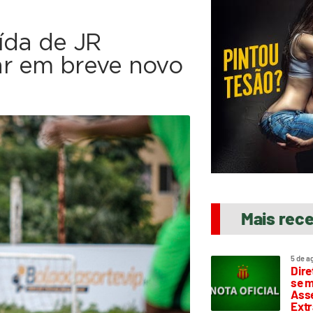
ída de JR
ar em breve novo
Mais rec
5 de a
Dire
se m
Asse
Extr