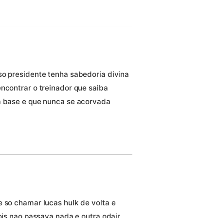
so presidente tenha sabedoria divina
ncontrar o treinador que saiba
a base e que nunca se acorvada
e so chamar lucas hulk de volta e
dois nao passava nada e outra odair