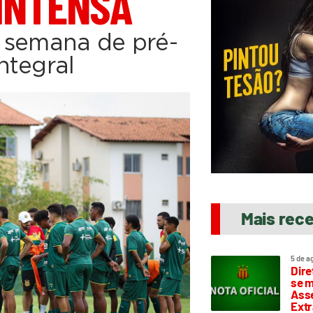
INTENSA
 semana de pré-
ntegral
Mais rec
5 de a
Dire
se m
Asse
Extr