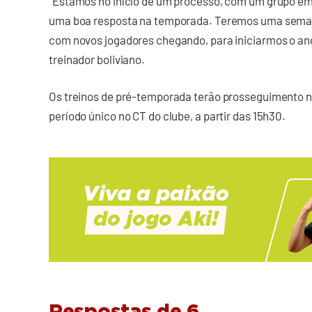
“Estamos no início de um processo, com um grupo em
uma boa resposta na temporada. Teremos uma semana
com novos jogadores chegando, para iniciarmos o ano
treinador boliviano.
Os treinos de pré-temporada terão prosseguimento ne
período único no CT do clube, a partir das 15h30.