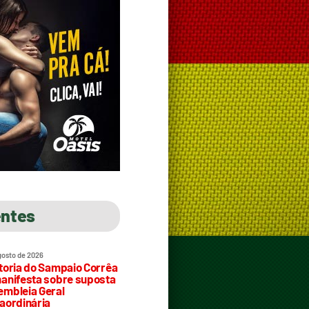
entes
gosto de 2026
toria do Sampaio Corrêa
anifesta sobre suposta
mbleia Geral
aordinária