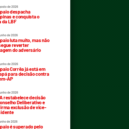
gosto de 2026
paio despacha
inas e conquista o
a da LBF
junho de 2026
aio luta muito, mas não
egue reverter
agem do adversário
junho de 2026
aio Corrêa já está em
pá para decisão contra
rem-AP
junho de 2026
 restabelece decisão
onselho Deliberativo e
irma exclusão de vice-
idente
junho de 2026
aio é superado pelo