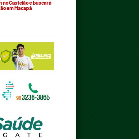
 no Castelão e buscará
ção em Macapá