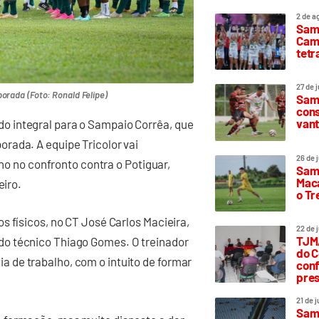
2 de a
Sam
Camp
tetr
27 de 
orada (Foto: Ronald Felipe)
Samp
cons
vant
 integral para o Sampaio Corrêa, que
rada. A equipe Tricolor vai
26 de 
lho no confronto contra o Potiguar,
Samp
Maca
eiro.
o T
s físicos, no CT José Carlos Macieira,
22 de 
TJMA
o técnico Thiago Gomes. O treinador
do C
 de trabalho, com o intuito de formar
conf
pres
21 de 
Samp