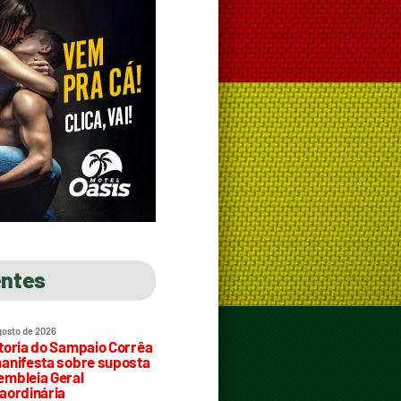
entes
gosto de 2026
toria do Sampaio Corrêa
anifesta sobre suposta
mbleia Geral
aordinária