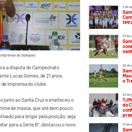
2 de a
Sam
Camp
tetr
27 de 
Samp
cons
vant
e imprensa do Sampaio
26 de 
ara a disputa do Campeonato
Samp
Maca
olante Lucas Gomes, de 21 anos,
o T
a de imprensa do clube.
22 de 
o junto ao Santa Cruz e enalteceu o
TJMA
do C
 time de massa, que até bem pouco
conf
pres
tivado para brigar pela posição, seja
ltar para a Série B”, destacou o novo
21 de 
Samp