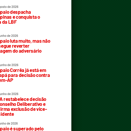
gosto de 2026
paio despacha
inas e conquista o
a da LBF
junho de 2026
aio luta muito, mas não
egue reverter
agem do adversário
junho de 2026
aio Corrêa já está em
pá para decisão contra
rem-AP
junho de 2026
 restabelece decisão
onselho Deliberativo e
irma exclusão de vice-
idente
junho de 2026
aio é superado pelo