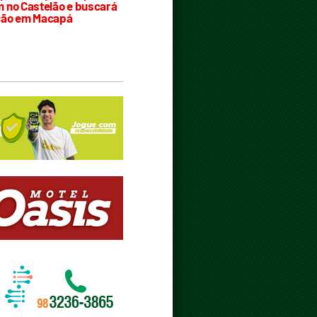
 no Castelão e buscará
ção em Macapá