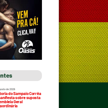
entes
gosto de 2026
toria do Sampaio Corrêa
anifesta sobre suposta
mbleia Geral
aordinária