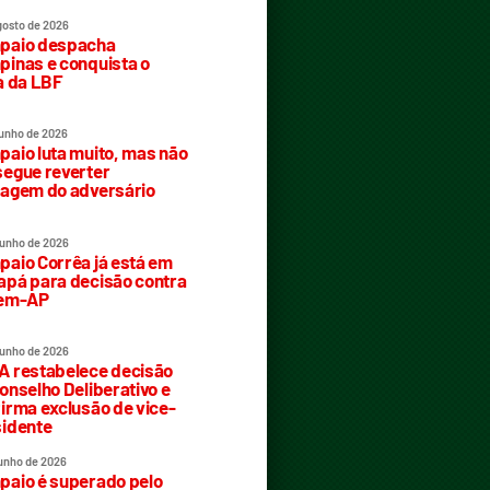
gosto de 2026
paio despacha
inas e conquista o
a da LBF
junho de 2026
aio luta muito, mas não
egue reverter
agem do adversário
junho de 2026
aio Corrêa já está em
pá para decisão contra
rem-AP
junho de 2026
 restabelece decisão
onselho Deliberativo e
irma exclusão de vice-
idente
junho de 2026
aio é superado pelo