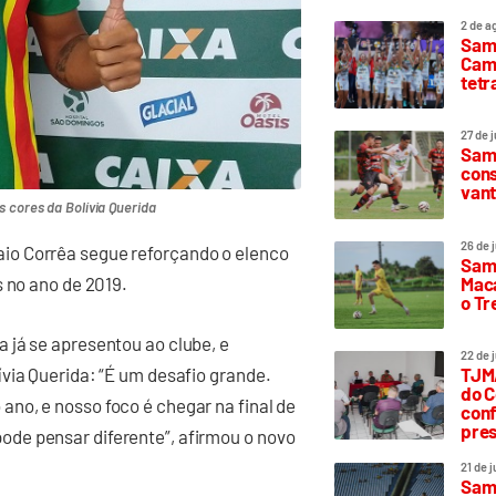
2 de a
Sam
Camp
tetr
27 de 
Samp
cons
vant
 cores da Bolívia Querida
26 de 
io Corrêa segue reforçando o elenco
Samp
Maca
s no ano de 2019.
o T
 já se apresentou ao clube, e
22 de 
via Querida: “É um desafio grande.
TJMA
do C
no, e nosso foco é chegar na final de
conf
pres
de pensar diferente”, afirmou o novo
21 de 
Samp