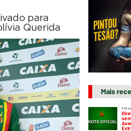
ivado para
lívia Querida
Mais rec
5 de a
Dire
se m
Asse
Extr