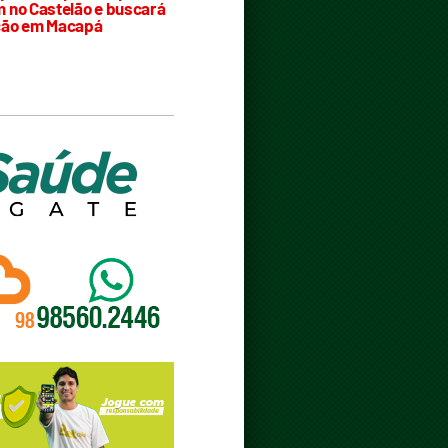
 no Castelão e buscará
ção em Macapá