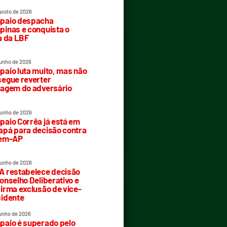
gosto de 2026
paio despacha
inas e conquista o
a da LBF
junho de 2026
aio luta muito, mas não
egue reverter
agem do adversário
junho de 2026
aio Corrêa já está em
pá para decisão contra
rem-AP
junho de 2026
 restabelece decisão
onselho Deliberativo e
irma exclusão de vice-
idente
junho de 2026
aio é superado pelo