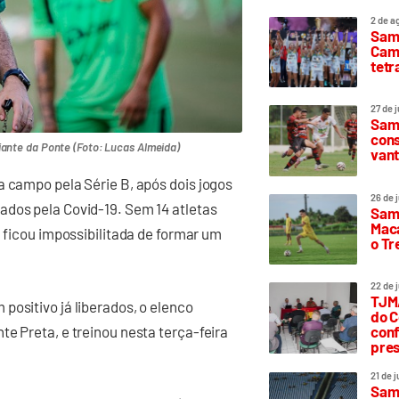
2 de a
Sam
Camp
tetr
27 de 
Samp
cons
iante da Ponte (Foto: Lucas Almeida)
vant
a campo pela Série B, após dois jogos
26 de 
ados pela Covid-19. Sem 14 atletas
Samp
Maca
a ficou impossibilitada de formar um
o T
22 de 
TJMA
positivo já liberados, o elenco
do C
e Preta, e treinou nesta terça-feira
conf
pres
21 de 
Samp