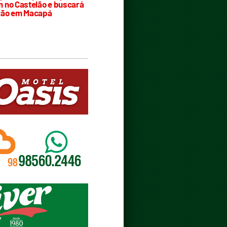
 no Castelão e buscará
ção em Macapá