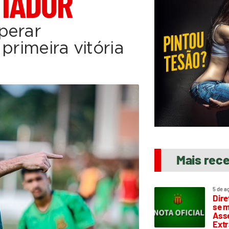
IADOR
perar
primeira vitória
Mais rec
5 de a
Dire
se m
Asse
Extr