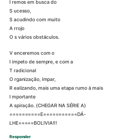
I remos em busca do
S ucesso,
S acudindo com muito
A rrojo
O s vários obstáculos.
V enceremos com o
I impeto de sempre, e com a
T radicional
O rganização, ímpar,
R ealizando, mais uma etapa rumo à mais
I mportante
A spiração. (CHEGAR NA SÉRIE A)
==========E===========DÁ-
LHE=====BOLIVIA!!!
Responder