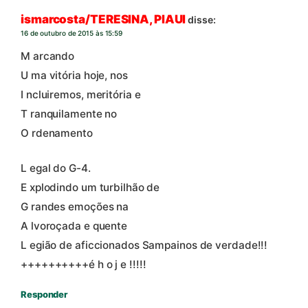
ismarcosta/TERESINA, PIAUI
disse:
16 de outubro de 2015 às 15:59
M arcando
U ma vitória hoje, nos
I ncluiremos, meritória e
T ranquilamente no
O rdenamento
L egal do G-4.
E xplodindo um turbilhão de
G randes emoções na
A lvoroçada e quente
L egião de aficcionados Sampainos de verdade!!!
++++++++++é h o j e !!!!!
Responder