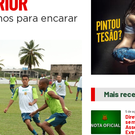
RIOR
hos para encarar
Mais rec
5 de a
Dire
se m
Asse
Extr