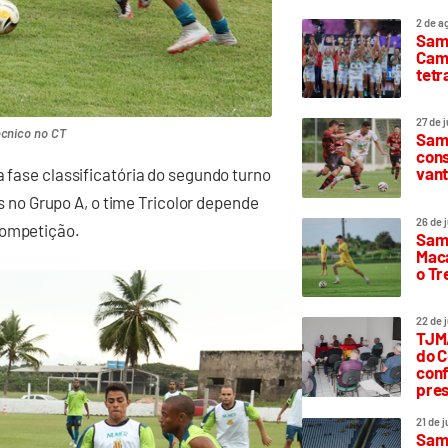
2 de a
Sam
Camp
tetr
27 de 
écnico no CT
Samp
cons
vant
a fase classificatória do segundo turno
no Grupo A, o time Tricolor depende
26 de 
competição.
Samp
Maca
o T
22 de 
TJMA
do C
conf
pres
21 de 
Samp