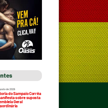
entes
gosto de 2026
toria do Sampaio Corrêa
anifesta sobre suposta
mbleia Geral
aordinária