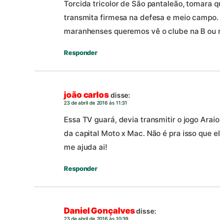
Torcida tricolor de São pantaleão, tomara 
transmita firmesa na defesa e meio campo.
maranhenses queremos vê o clube na B ou n
Responder
joão carlos
disse:
23 de abril de 2016 às 11:31
Essa TV guará, devia transmitir o jogo Arai
da capital Moto x Mac. Não é pra isso que e
me ajuda ai!
Responder
Daniel Gonçalves
disse:
23 de abril de 2016 às 10:39