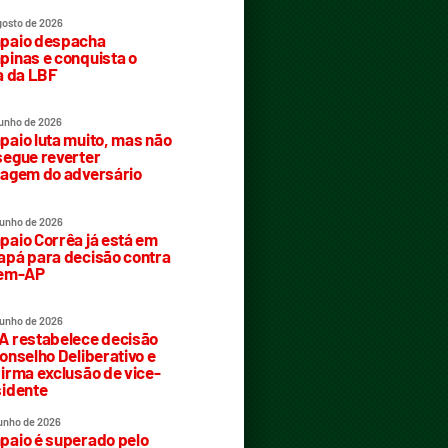
gosto de 2026
paio despacha
inas e conquista o
a da LBF
junho de 2026
aio luta muito, mas não
egue reverter
agem do adversário
junho de 2026
aio Corrêa já está em
pá para decisão contra
rem-AP
junho de 2026
 restabelece decisão
onselho Deliberativo e
irma exclusão de vice-
idente
junho de 2026
aio é superado pelo