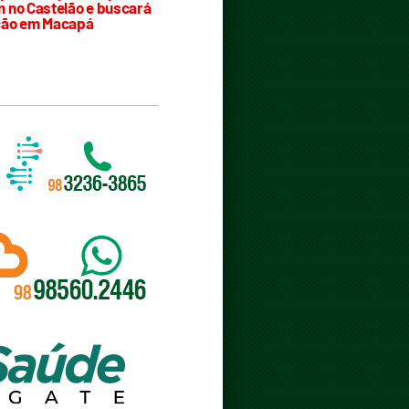
 no Castelão e buscará
ção em Macapá