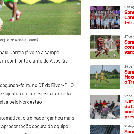
2 de a
Sam
Camp
tetr
27 de 
r (Foto: Ronald Felipe)
Samp
cons
vant
paio Corrêa já volta a campo
em confronto diante do Altos, às
26 de 
Samp
Maca
o T
segunda-feira, no CT do River-PI. O
ez ajustes em todos os setores da
22 de 
TJMA
isiva pelo Nordestão.
do C
conf
pres
utomática, o treinador ganhou mais
 apresentação segura da equipe
21 de 
Samp