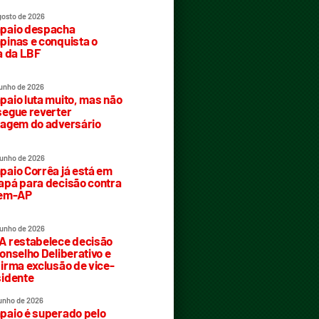
gosto de 2026
paio despacha
inas e conquista o
a da LBF
junho de 2026
aio luta muito, mas não
egue reverter
agem do adversário
junho de 2026
aio Corrêa já está em
pá para decisão contra
rem-AP
junho de 2026
 restabelece decisão
onselho Deliberativo e
irma exclusão de vice-
idente
junho de 2026
aio é superado pelo