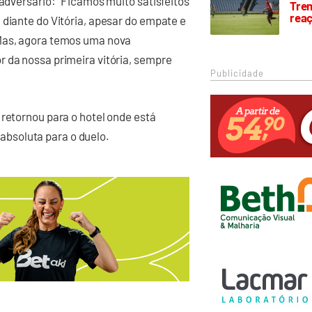
 adversário: “Ficamos muito satisfeitos
Trem
rea
 diante do Vitória, apesar do empate e
 Mas, agora temos uma nova
 da nossa primeira vitória, sempre
Publicidade
 retornou para o hotel onde está
absoluta para o duelo.