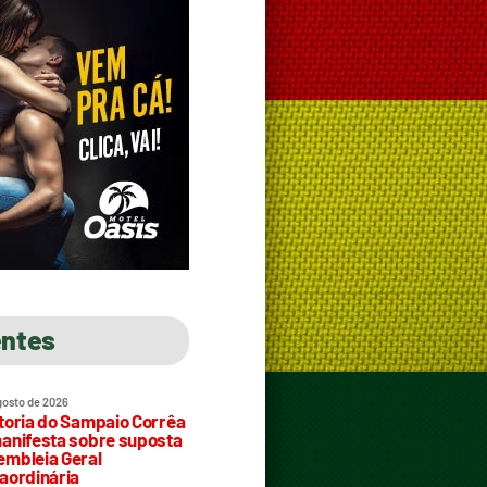
entes
gosto de 2026
toria do Sampaio Corrêa
anifesta sobre suposta
mbleia Geral
aordinária