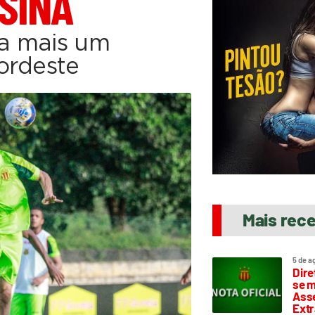
SINA
ra mais um
ordeste
Mais rec
5 de a
Dire
se m
Asse
Extr