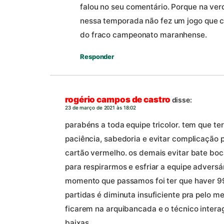
falou no seu comentário. Porque na ve
nessa temporada não fez um jogo que c
do fraco campeonato maranhense.
Responder
rogério campos de castro
disse:
23 de março de 2021 às 18:02
parabéns a toda equipe tricolor. tem que te
paciência, sabedoria e evitar complicação p
cartão vermelho. os demais evitar bate boc
para respirarmos e esfriar a equipe adversá
momento que passamos foi ter que haver 99 
partidas é diminuta insuficiente pra pelo m
ficarem na arquibancada e o técnico interag
baixas.