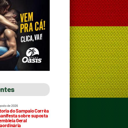
entes
gosto de 2026
toria do Sampaio Corrêa
anifesta sobre suposta
mbleia Geral
aordinária