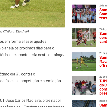
2 de a
Sam
Camp
tetr
27 de 
o CT (Foto: Elias Auê)
Samp
cons
os em forma e fazer ajustes
vant
 planeja os próximos dias para o
26 de 
téria, que aconteceria neste domingo,
Samp
Maca
o T
óximo dia 31, contra o
22 de 
nda fase da competição e premiação
TJMA
do C
conf
pres
 CT José Carlos Macieira, o treinador
21 de 
Samp
zações a gol. Fundamentos treinados