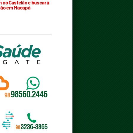
 no Castelão e buscará
ção em Macapá