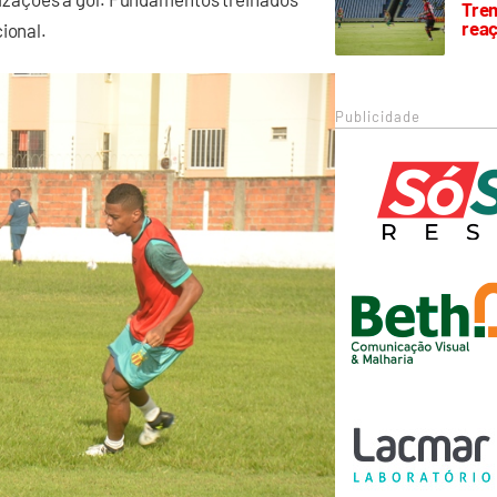
Trem
rea
cional.
Publicidade