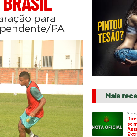
 BRASIL
paração para
dependente/PA
Mais rec
5 de a
Dire
se m
Asse
Extr