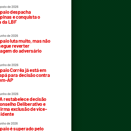
gosto de 2026
paio despacha
inas e conquista o
a da LBF
junho de 2026
aio luta muito, mas não
egue reverter
agem do adversário
junho de 2026
aio Corrêa já está em
pá para decisão contra
rem-AP
junho de 2026
 restabelece decisão
onselho Deliberativo e
irma exclusão de vice-
idente
junho de 2026
aio é superado pelo