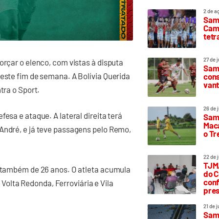
2 de a
Sam
Camp
tetr
27 de 
orçar o elenco, com vistas à disputa
Samp
neste fim de semana. A Bolívia Querida
cons
vant
tra o Sport.
26 de 
esa e ataque. A lateral direita terá
Samp
Maca
André, e já teve passagens pelo Remo,
o T
22 de 
TJMA
, também de 26 anos. O atleta acumula
do C
conf
olta Redonda, Ferroviária e Vila
pres
21 de 
Samp