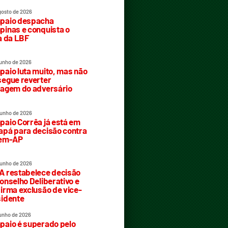
gosto de 2026
paio despacha
inas e conquista o
a da LBF
junho de 2026
aio luta muito, mas não
egue reverter
agem do adversário
junho de 2026
aio Corrêa já está em
pá para decisão contra
rem-AP
junho de 2026
 restabelece decisão
onselho Deliberativo e
irma exclusão de vice-
idente
junho de 2026
aio é superado pelo