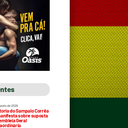
entes
gosto de 2026
toria do Sampaio Corrêa
anifesta sobre suposta
mbleia Geral
aordinária