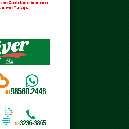
 no Castelão e buscará
ção em Macapá