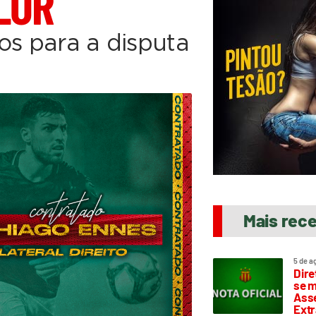
LOR
os para a disputa
Mais rec
5 de a
Dire
se m
Asse
Extr