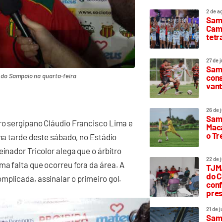
2 de a
Sam
Camp
tetr
27 de 
Samp
 do Sampaio na quarta-feira
cons
vant
26 de 
Samp
ro sergipano Cláudio Francisco Lima e
Maca
o T
 na tarde deste sábado, no Estádio
einador Tricolor alega que o árbitro
22 de 
ma falta que ocorreu fora da área. A
TJMA
do C
mplicada, assinalar o primeiro gol.
conf
pres
21 de 
Samp