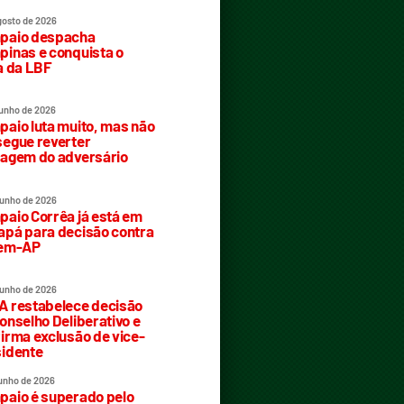
gosto de 2026
paio despacha
inas e conquista o
a da LBF
junho de 2026
aio luta muito, mas não
egue reverter
agem do adversário
junho de 2026
aio Corrêa já está em
pá para decisão contra
rem-AP
junho de 2026
 restabelece decisão
onselho Deliberativo e
irma exclusão de vice-
idente
junho de 2026
aio é superado pelo