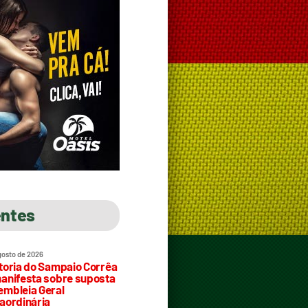
entes
gosto de 2026
toria do Sampaio Corrêa
anifesta sobre suposta
mbleia Geral
aordinária