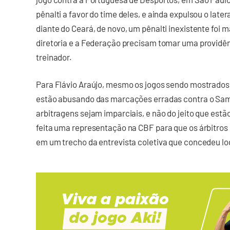
pênalti a favor do time deles, e ainda expulsou o latera
diante do Ceará, de novo, um pênalti inexistente foi m
diretoria e a Federação precisam tomar uma providên
treinador.
Para Flávio Araújo, mesmo os jogos sendo mostrados a
estão abusando das marcações erradas contra o Sam
arbitragens sejam imparciais, e não do jeito que est
feita uma representação na CBF para que os árbitros 
em um trecho da entrevista coletiva que concedeu lo