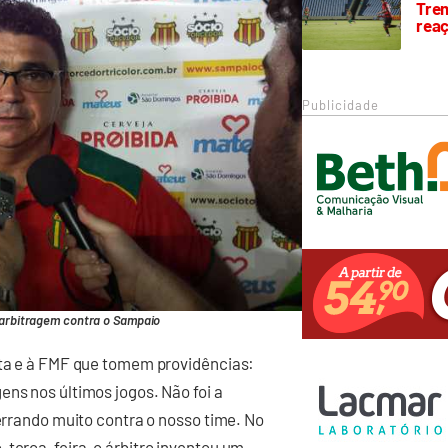
Trem
rea
Publicidade
 arbitragem contra o Sampaio
ota e à FMF que tomem providências:
ens nos últimos jogos. Não foi a
 errando muito contra o nosso time. No
 terça-feira, o árbitro inventou um