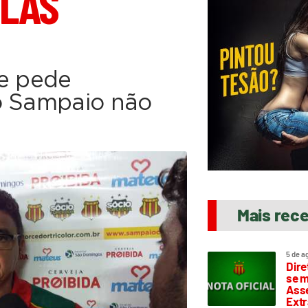
LAS
 e pede
o Sampaio não
Mais rec
5 de a
Dire
se m
Asse
Extr