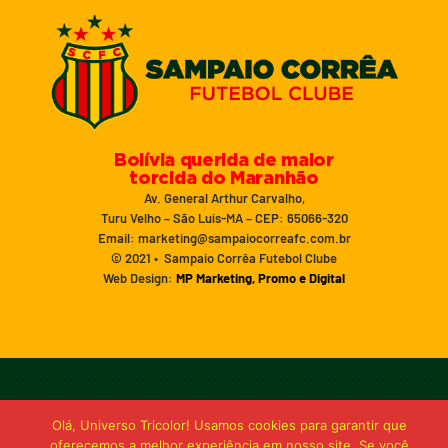
Bolívia querida de maior
torcida do Maranhão
Av. General Arthur Carvalho,
Turu Velho – São Luís-MA – CEP: 65066-320
Email: marketing@sampaiocorreafc.com.br
© 2021 • Sampaio Corrêa Futebol Clube
Web Design:
MP Marketing, Promo e Digital
Olá, Universo Tricolor! Usamos cookies para garantir que
oferecemos a melhor experiência em nosso site. Se você