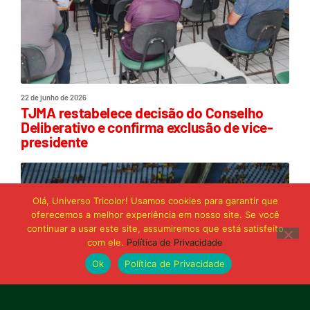
22 de junho de 2026
TJMA restabelece decisão do Conselho
Deliberativo e confirma exclusão de vice-
presidente
Olá, Universo Tricolor! Usamos cookies para garantir que
oferecemos a melhor experiência em nosso site. Se você
continuar a usar este site, assumiremos que está satisfeito
com ele.
Política de Privacidade
Ok
Política de Privacidade